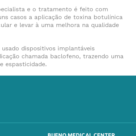
pecialista e o tratamento é feito com
ns casos a aplicação de toxina botulínica
cular e levar à uma melhora na qualidade
 usado dispositivos implantáveis
dicação chamada baclofeno, trazendo uma
e espasticidade.
BUENO MEDICAL CENTER