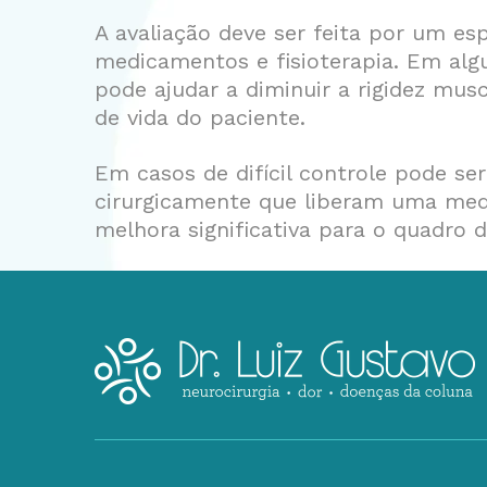
A avaliação deve ser feita por um es
medicamentos e fisioterapia. Em algu
pode ajudar a diminuir a rigidez mus
de vida do paciente.
Em casos de difícil controle pode ser
cirurgicamente que liberam uma me
melhora significativa para o quadro d